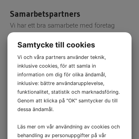
Samarbetspartners
Vi har ett bra samarbete med företag
inom olika verksamhetsområden så som
Samtycke till cookies
rörmokare, snickare och elektriker så vi
kan hitta en bra och fungerande
Vi och våra partners använder teknik,
helhetslösning till våra kunder.
inklusive cookies, för att samla in
information om dig för olika ändamål,
inklusive: bättre användarupplevelse,
Några av våra samarbetspartners är
funktionalitet, statistik och marknadsföring.
kustnära bostäder, kossan o kalven bygg
Genom att klicka på "OK" samtycker du till
BM bygg Låångs el, X vvs, sören
dessa ändamål.
thyr Ab mfl
Läs mer om vår användning av cookies och
behandling av personuppgifter på vår
Vi har försäljning av material; sand, grus,