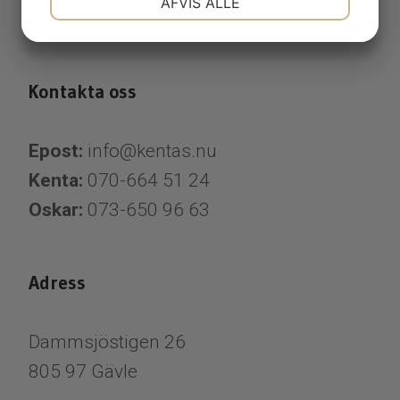
AFVIS ALLE
Utemiljöer
MARKETING
STATISTIK
Kontakta oss
Epost:
info@kentas.nu
Kenta:
070-664 51 24
Oskar:
073-650 96 63
Adress
Dammsjöstigen 26
805 97 Gävle